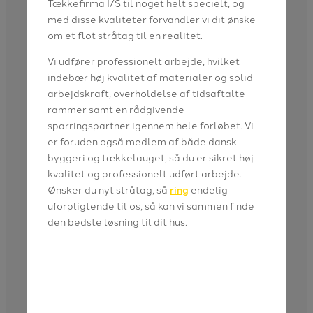
Tækkefirma I/S til noget helt specielt, og
med disse kvaliteter forvandler vi dit ønske
om et flot stråtag til en realitet.
Vi udfører professionelt arbejde, hvilket
indebær høj kvalitet af materialer og solid
arbejdskraft, overholdelse af tidsaftalte
rammer samt en rådgivende
sparringspartner igennem hele forløbet. Vi
er foruden også medlem af både dansk
byggeri og tækkelauget, så du er sikret høj
kvalitet og professionelt udført arbejde.
Ønsker du nyt stråtag, så
ring
endelig
uforpligtende til os, så kan vi sammen finde
den bedste løsning til dit hus.