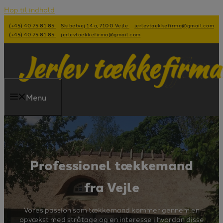
Hop til indhold
(+45) 40 75 81 85
Skibetvej 14 a, 7100 Vejle
jerlevtaekkefirma@gmail.com
(+45) 40 75 81 85
jerlevtaekkefirma@gmail.com
Menu
Professionel tækkemand
fra Vejle
Vores passion som tækkemand kommer gennem en
opvækst med stråtage og en interesse i hvordan disse