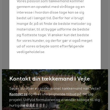
Vores passion som tækkemand kommer
gennem en opvækst med stråtage og en
interesse i hvordan disse tage kan se sig
bedst ud i længst tid. Derfor har vi brugt
mange år, på at finde de bedste metoder og
materialer, til at bygge udforme de bedste
og flotteste tage. Vi ønsker kun det bedste
for vores kunder, og derfor gør vi også meget
ud af vores arbejde samt efterfølgende
vedligeholdelse.
Kontakt din tækkemand i Vejle
Søger du efter en professionel tækkemand nær Vejle?
Kontakt os
og få et uforpligtende tilbud på dit tag
projekt. Udfyld formularen og vi vender tilbage til dig
hurtigst muligt.