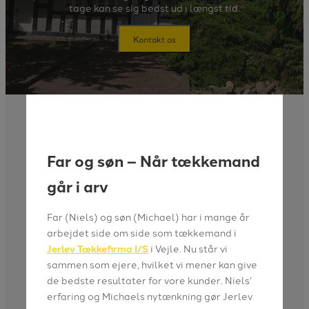
tage kan se sig bedst ud i længst tid.
Kontakt os
Far og søn – Når tækkemand
går i arv
Far (Niels) og søn (Michael) har i mange år
arbejdet side om side som tækkemand i
Jerlev Tækkefirma I/S
i Vejle. Nu står vi
sammen som ejere, hvilket vi mener kan give
de bedste resultater for vore kunder. Niels’
erfaring og Michaels nytænkning gør Jerlev