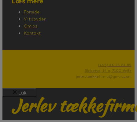
Læs mere
Forside
Vi tilbyder
Om os
Kontakt
(+45) 40 75 81 85
Skibetvej 14 a, 7100 Vejle
jerlevtaekkefirma@gmail.com
Luk